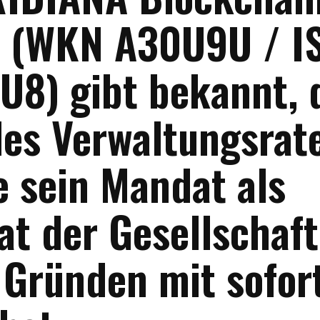
, (WKN A30U9U / I
8) gibt bekannt, 
des Verwaltungsrat
e sein Mandat als
at der Gesellschaft
 Gründen mit sofor